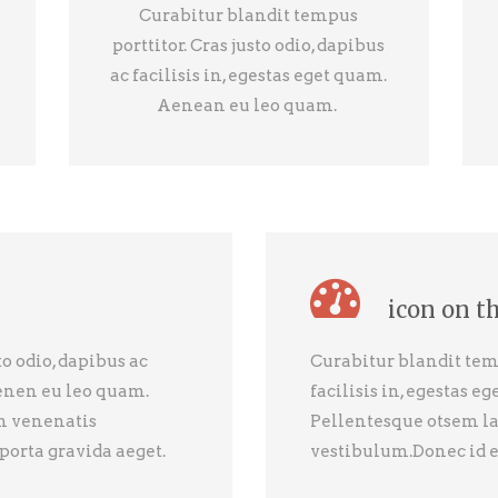
Curabitur blandit tempus
porttitor. Cras justo odio, dapibus
ac facilisis in, egestas eget quam.
Aenean eu leo quam.
icon on t
o odio, dapibus ac
Curabitur blandit temp
Aenen eu leo quam.
facilisis in, egestas 
m venenatis
Pellentesque otsem l
porta gravida aeget.
vestibulum.Donec id e