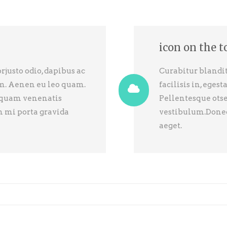
icon on the t
justo odio, dapibus ac
Curabitur blandit
uam. Aenen eu leo quam.
facilisis in, ege
 quam venenatis
Pellentesque ots
n mi porta gravida
vestibulum.Donec 
aeget.