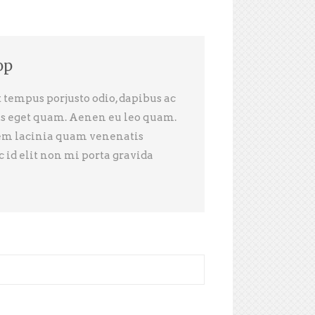
op
 tempus porjusto odio, dapibus ac
stas eget quam. Aenen eu leo quam.
em lacinia quam venenatis
id elit non mi porta gravida