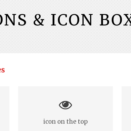
ONS & ICON BO
es
icon on the top